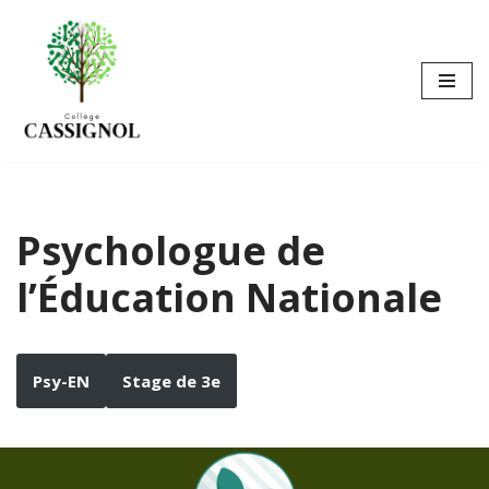
Aller
au
contenu
Psychologue de
l’Éducation Nationale
Psy-EN
Stage de 3e