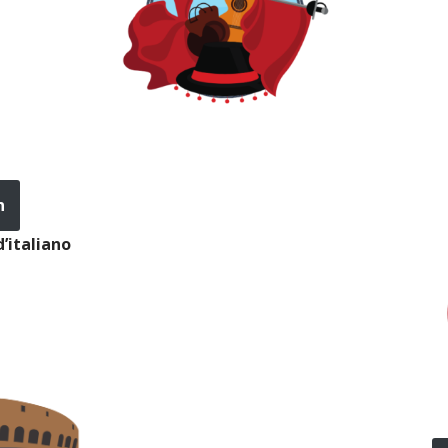
n
 d’italiano