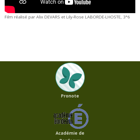
Film réalisé par Alix DEVARS et Lily-Rose LABORDE-LHOSTE, 3°6
Pronote
Académie de