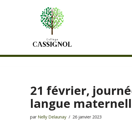
Aller
au
contenu
21 février, journ
langue maternell
par
Nelly Delaunay
26 janvier 2023