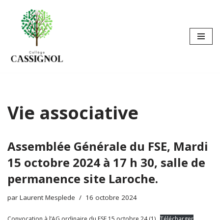
Aller
au
contenu
Vie associative
Assemblée Générale du FSE, Mardi
15 octobre 2024 à 17 h 30, salle de
permanence site Laroche.
par
Laurent Mesplede
16 octobre 2024
Convocation à l’AG ordinaire du FSE 15 octobre 24 (1)
Télécharger