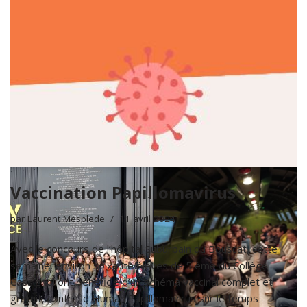
Vaccination Papillomavirus
par
Laurent Mesplede
11 avril 2024
Avec le concours de l’hôpital Suburbain du Bouscat, cette
semaine, environ soixante élèves de 5 ème du Collège
Cassignol ont bénéficié d’un schéma vaccinal complet et
gratuit, contre le Human Papillomavirus sur le temps