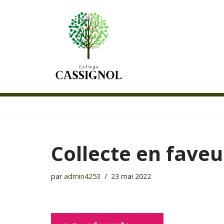
Aller
au
contenu
Collecte en fave
par
admin4253
23 mai 2022