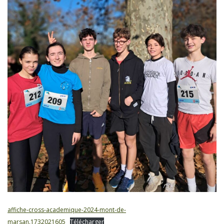
affiche-cross-academique-2024-mont-de-
marsan.1732021605
Télécharger