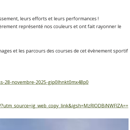
issement, leurs efforts et leurs performances !
fièrement représenté nos couleurs et ont fait rayonner le
images et les parcours des courses de cet évènement sportif
unss-28-novembre-2025-gip0lhnkt0mx48p0
AB/?utm_source=ig_web_copy_link&igsh=MzRlODBiNWFlZA==