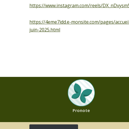
https://www.instagram.com/reels/DX_nDvysm
https://4eme7idd.e-monsite.com/pages/accue
juin-2025.html
Pronote