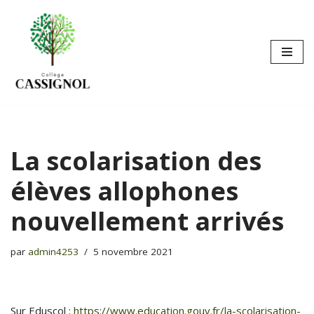
Aller
au
contenu
La scolarisation des
élèves allophones
nouvellement arrivés
par
admin4253
5 novembre 2021
Sur Eduscol :
https://www.education.gouv.fr/la-scolarisation-