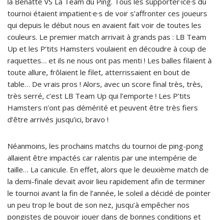
la Benatte VS La Team du Ping. Tous les supporter·ice·s du
tournoi étaient impatient·e·s de voir s’affronter ces joueurs
qui depuis le début nous en avaient fait voir de toutes les
couleurs. Le premier match arrivait à grands pas : LB Team
Up et les P’tits Hamsters voulaient en découdre à coup de
raquettes… et ils ne nous ont pas menti ! Les balles filaient à
toute allure, frôlaient le filet, atterrissaient en bout de
table… De vrais pros ! Alors, avec un score final très, très,
très serré, c’est LB Team Up qui l’emporte ! Les P’tits
Hamsters n’ont pas démérité et peuvent être très fiers
d’être arrivés jusqu’ici, bravo !
Néanmoins, les prochains matchs du tournoi de ping-pong
allaient être impactés car ralentis par une intempérie de
taille… La canicule. En effet, alors que le deuxième match de
la demi-finale devait avoir lieu rapidement afin de terminer
le tournoi avant la fin de l’année, le soleil a décidé de pointer
un peu trop le bout de son nez, jusqu’à empêcher nos
pongistes de pouvoir jouer dans de bonnes conditions et