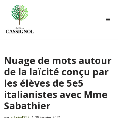
Aller
au
contenu
Nuage de mots autour
de la laïcité conçu par
les élèves de 5e5
italianistes avec Mme
Sabathier
par
admin4253
28 janvier 2021