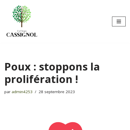
Aller
au
contenu
Poux : stoppons la
prolifération !
par
admin4253
28 septembre 2023