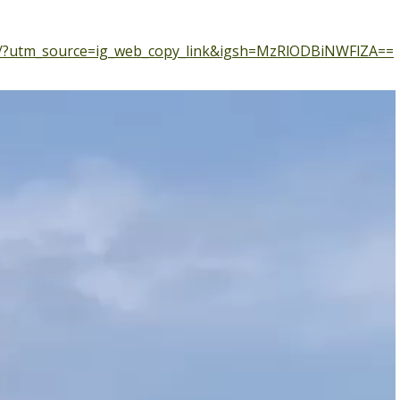
IH/?utm_source=ig_web_copy_link&igsh=MzRlODBiNWFlZA==