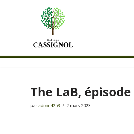
Aller
au
contenu
The LaB, épisode
par
admin4253
2 mars 2023