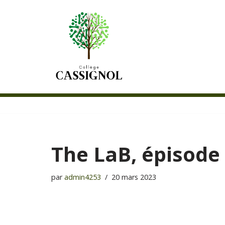
Aller
au
contenu
The LaB, épisode
par
admin4253
20 mars 2023