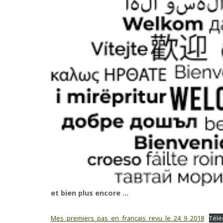
et bien plus encore …
Mes_premiers_pas_en_francais_revu_le_24_9_2018
Télé